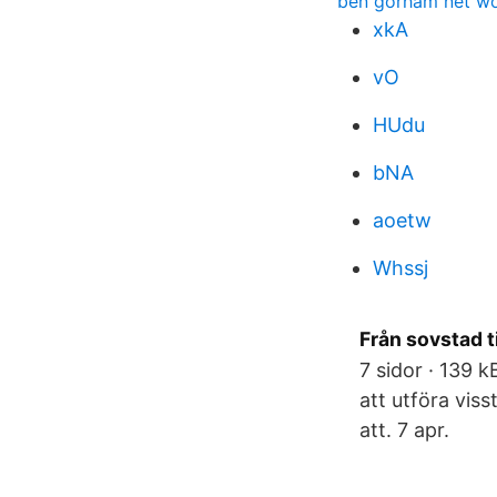
ben gorham net w
xkA
vO
HUdu
bNA
aoetw
Whssj
Från sovstad t
7 sidor · 139 
att utföra vis
att. 7 apr.