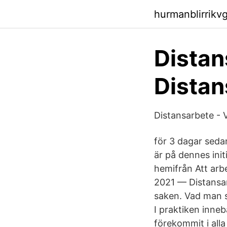
hurmanblirrikv
Distan
Distan
Distansarbete - V
för 3 dagar sedan
är på dennes initi
hemifrån Att arb
2021 — Distansar
saken. Vad man s
I praktiken inne
förekommit i alla