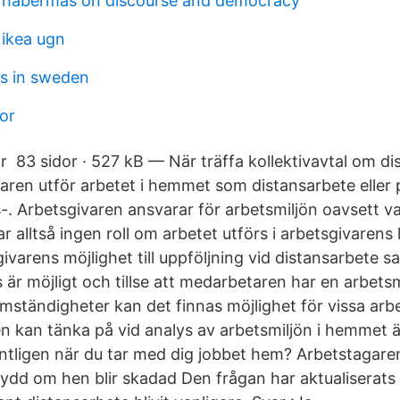
 habermas on discourse and democracy
 ikea ugn
ss in sweden
or
r 83 sidor · 527 kB — När träffa kollektivavtal om d
aren utför arbetet i hemmet som distansarbete eller
-. Arbetsgivaren ansvarar för arbetsmiljön oavsett v
r alltså ingen roll om arbetet utförs i arbetsgivarens l
varens möjlighet till uppföljning vid distansarbete s
 är möjligt och tillse att medarbetaren har en arbets
ständigheter kan det finnas möjlighet för vissa arbe
 kan tänka på vid analys av arbetsmiljön i hemmet 
ntligen när du tar med dig jobbet hem? Arbetstagar
ydd om hen blir skadad Den frågan har aktualiserats p