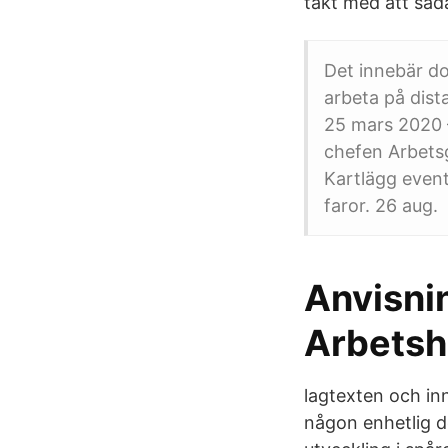
takt med att såda
Det innebär do
arbeta på dist
25 mars 2020 
chefen Arbetsg
Kartlägg event
faror. 26 aug.
Anvisnin
Arbetshä
lagtexten och in
någon enhetlig d