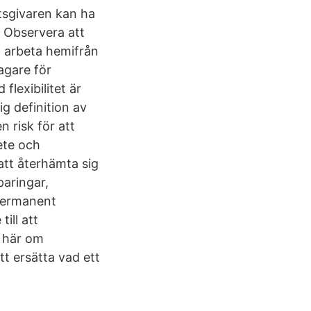
tsgivaren kan ha
 Observera att
t arbeta hemifrån
agare för
flexibilitet är
ig definition av
 risk för att
bete och
att återhämta sig
paringar,
 permanent
ill att
r här om
tt ersätta vad ett