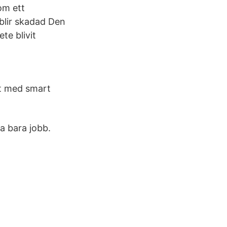
om ett
blir skadad Den
te blivit
gt med smart
a bara jobb.