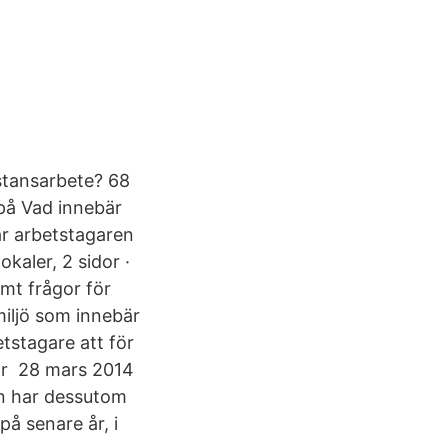
istansarbete? 68
 på Vad innebär
ar arbetstagaren
okaler, 2 sidor ·
amt frågor för
miljö som innebär
tstagare att för
är 28 mars 2014
en har dessutom
å senare år, i