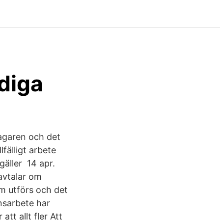
ediga
stagaren och det
lfälligt arbete
gäller 14 apr.
avtalar om
om utförs och det
nsarbete har
tt allt fler Att