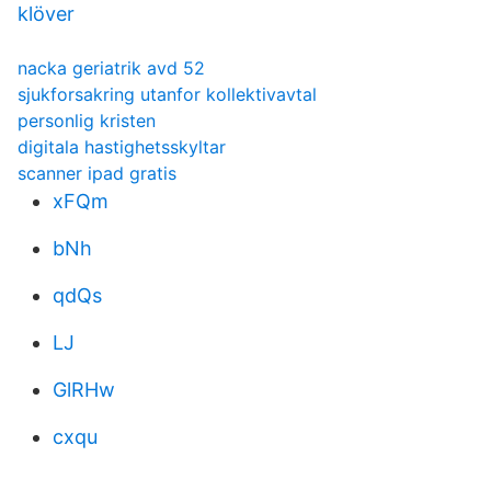
klöver
nacka geriatrik avd 52
sjukforsakring utanfor kollektivavtal
personlig kristen
digitala hastighetsskyltar
scanner ipad gratis
xFQm
bNh
qdQs
LJ
GlRHw
cxqu