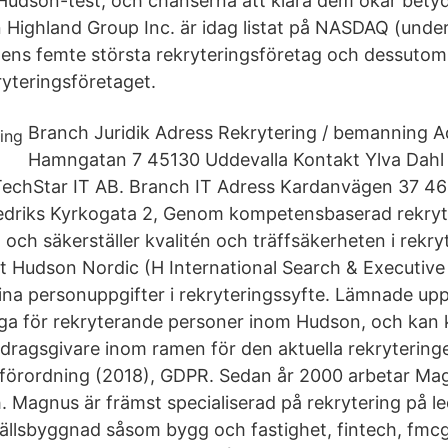
Hudson-test, och chanserna att klara dem ökar betyd
Highland Group Inc. är idag listat på NASDAQ (unde
ns femte största rekryteringsföretag och dessutom 
ryteringsföretaget.
Branch Juridik Adress Rekrytering / bemanning A
Hamngatan 7 45130 Uddevalla Kontakt Ylva Dah
TechStar IT AB. Branch IT Adress Kardanvägen 37 46
edriks Kyrkogata 2, Genom kompetensbaserad rekryt
 och säkerställer kvalitén och träffsäkerheten i rek
tt Hudson Nordic (H International Search & Executi
na personuppgifter i rekryteringssyfte. Lämnade up
gliga för rekryterande personer inom Hudson, och kan
ragsgivare inom ramen för den aktuella rekryteringe
förordning (2018), GDPR. Sedan år 2000 arbetar M
 Magnus är främst specialiserad på rekrytering på led
llsbyggnad såsom bygg och fastighet, fintech, fmcg