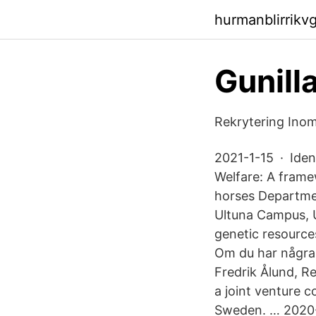
hurmanblirrikv
Gunill
Rekrytering Inom
2021-1-15 · Iden
Welfare: A fram
horses Departme
Ultuna Campus, U
genetic resource
Om du har några 
Fredrik Ålund, 
a joint venture 
Sweden. … 2020-1