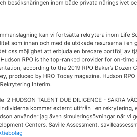
ch besöksnäringen inom både privata näringslivet och 
manslagning kan vi fortsätta rekrytera inom Life S
tet som innan och med de utökade resurserna i en g
et oss möjlighet att erbjuda en bredare portfölj av t
 Hudson RPO is the top-ranked provider for on-time
entation, according to the 2019 RPO Baker’s Dozen 
vey, produced by HRO Today magazine. Hudson RPO a
 Rekrytering Interim.
rde 2 HUDSON TALENT DUE DILIGENCE - SÄKRA VÄG
ividerna kommer externt utifrån i en rekrytering, el
udson använder jag även simuleringsövningar när vi 
lopment Centers. Saville Assessment. savilleassess
ktiebolag