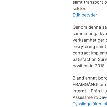
samt transport o
sektor.
Etik betyder
Genom denna sam
samma höga kvali
verksamhet ger d
rekrytering samt
contract implem
Satisfaction Sur
position in 2018.
Bland annat bo
FRAMGÅNG! om ind
internt i Från H
Assessment/Deve
Tysslinge åkeri a