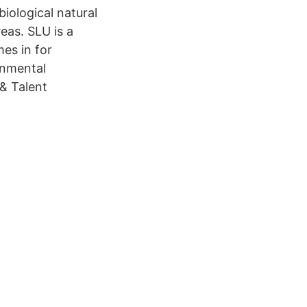
iological natural
reas. SLU is a
es in for
onmental
& Talent