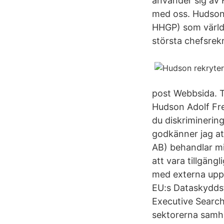
använder sig av 
med oss. Hudson 
HHGP) som världe
största chefsrek
post Webbsida. 
Hudson Adolf Fr
du diskriminering
godkänner jag a
AB) behandlar mi
att vara tillgän
med externa uppd
EU:s Dataskydds
Executive Search.
sektorerna samhä