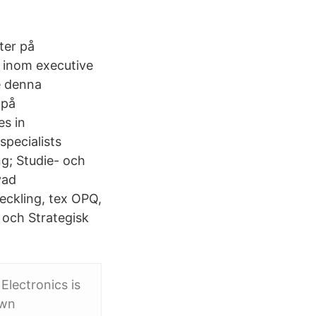
ter på
r inom executive
e denna
 på
s in
pecialists
ng; Studie- och
vad
ckling, tex OPQ,
och Strategisk
Electronics is
own