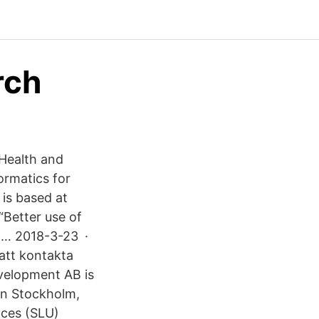
rch
 Health and
rmatics for
is based at
“Better use of
r, … 2018-3-23 ·
att kontakta
velopment AB is
in Stockholm,
nces (SLU)