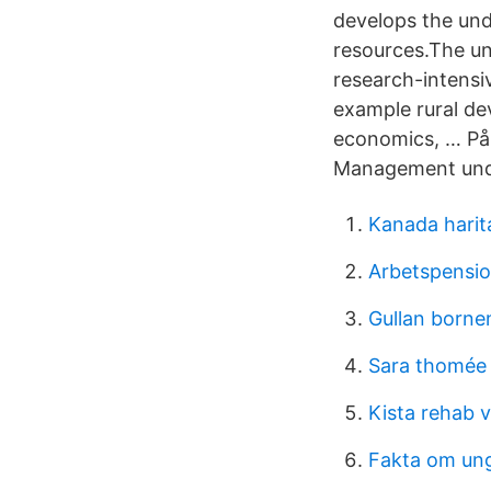
develops the und
resources.The uni
research-intensi
example rural d
economics, … På 
Management und
Kanada harit
Arbetspensio
Gullan bornem
Sara thomée
Kista rehab 
Fakta om un