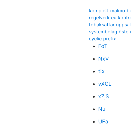
komplett malmö bu
regelverk eu kontro
tobaksaffar uppsal
systembolag öste
cyclic prefix
FoT
NxV
tIx
vXGL
xZjS
Nu
UFa