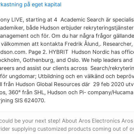
astning på eget kapital
ny LIVE, starting at 4 Academic Search är specialis
kademiker, både Hudson erbjuder rekryteringstjänste
management och för. Om du har några frågor gälland
u välkommen att kontakta Fredrik Ålund,. Researcher,
udson.com. Page 2. HYBRIT Hudson Nordic has office
kholm, Gothenburg, and Oslo. We help leaders and s
careers and assist our clients across Search/rekryteri
 för ungdomar; Utbildning och en välkänd och beprö
 från Hudson Global Resources där 29 feb 2020 utve
ios, 360° från SHL, Hudson och Pi- company/Hucama 
jning SIS 624070.
 could be your next step! About Aros Electronics Aros 
ovider supplying customized products coming out of 