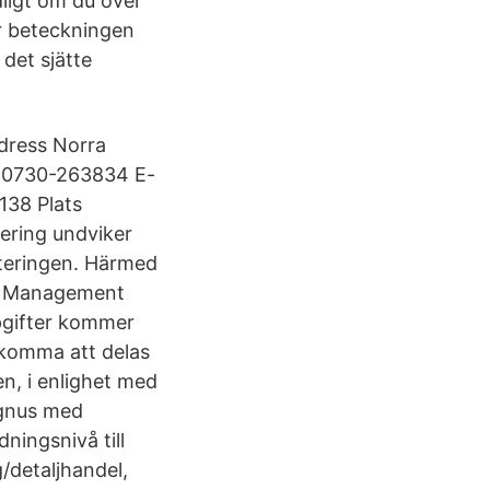
ligt om du över
r beteckningen
det sjätte
dress Norra
l 0730-263834 E-
138 Plats
ering undviker
ryteringen. Härmed
ve Management
pgifter kommer
 komma att delas
n, i enlighet med
agnus med
ningsnivå till
/detaljhandel,