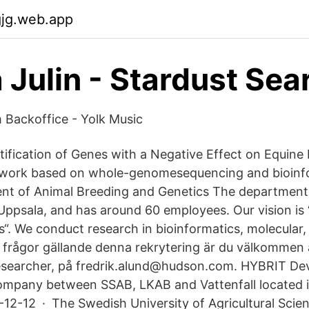
gjg.web.app
a Julin - Stardust Sea
 Backoffice - Yolk Music
tification of Genes with a Negative Effect on Equine
ework based on whole-genomesequencing and bioinfo
nt of Animal Breeding and Genetics The department 
ppsala, and has around 60 employees. Our vision is 
s“. We conduct research in bioinformatics, molecula
frågor gällande denna rekrytering är du välkommen 
Researcher, på fredrik.alund@hudson.com. HYBRIT De
company between SSAB, LKAB and Vattenfall located 
2-12 · The Swedish University of Agricultural Scie