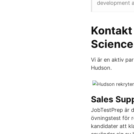
development an
Kontakt 
Science
Vi är en aktiv p
Hudson.
Sales Supp
JobTestPrep är d
övningstest för r
kandidater att kl