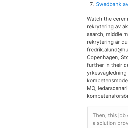
Swedbank avk
Watch the ceremo
rekrytering av a
search, middle 
rekrytering är d
fredrik.alund@h
Copenhagen, Stoc
further in their 
yrkesvägledning
kompetensmodell
MQ, ledarscenar
kompetensförsör
Then, this job
a solution pr