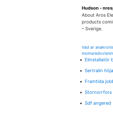
Hudson - nres
About Aros Ele
products comi
– Sverige.
Vad ar anakron
momsredovisning
Elinstallatör 
Sertralin höj
Framtida job
Stornorrfors
Sdf angered