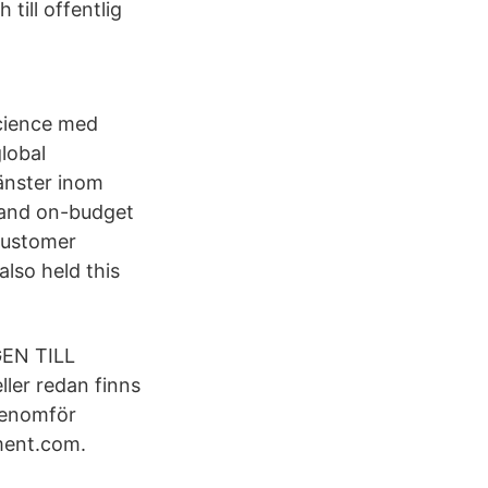
till offentlig
cience med
lobal
jänster inom
 and on-budget
Customer
lso held this
EN TILL
ler redan finns
genomför
ment.com.