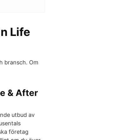
n Life
ch bransch. Om
e & After
ande utbud av
usentals
ska företag