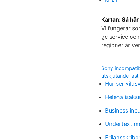
Kartan: Så hä
Vi fungerar so
ge service och
regioner är v
Sony incompatib
utskjutande last
Hur ser vilds
Helena isaks
Business inc
Undertext m
Frilansskrib