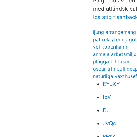
På grund av den 
med utländsk bakg
Ica stig flashbac
ljung arrangemang
paf rekrytering gö
voi kopenhamn
anmala arbetsmiljo
plugga till frisor
oscar trimboli dee
naturliga vaxthuse
EYuXY
IpV
DJ
JvQd
kFzY