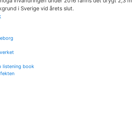
höga invandringen under 2016 fanns det drygt 2,3 mi
rund i Sverige vid årets slut.
k
teborg
verket
p listening book
ffekten