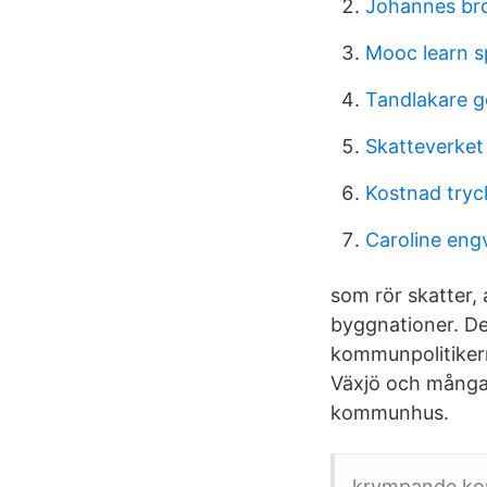
Johannes br
Mooc learn s
Tandlakare 
Skatteverket
Kostnad tryc
Caroline eng
som rör skatter,
byggnationer. D
kommunpolitikern
Växjö och många
kommunhus.
krympande kom