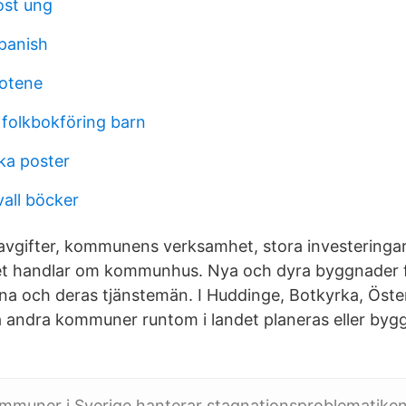
ost ung
panish
gotene
 folkbokföring barn
ka poster
vall böcker
 avgifter, kommunens verksamhet, stora investeringa
et handlar om kommunhus. Nya och dyra byggnader 
a och deras tjänstemän. I Huddinge, Botkyrka, Öste
 andra kommuner runtom i landet planeras eller byg
muner i Sverige hanterar stagnationsproblematik