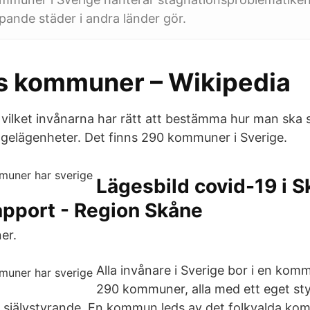
ande städer i andra länder gör.
s kommuner – Wikipedia
vilket invånarna har rätt att bestämma hur man ska 
lägenheter. Det finns 290 kommuner i Sverige.
Lägesbild covid-19 i S
port - Region Skåne
er.
Alla invånare i Sverige bor i en kom
290 kommuner, alla med ett eget s
 självstyrande. En kommun leds av det folkvalda ko