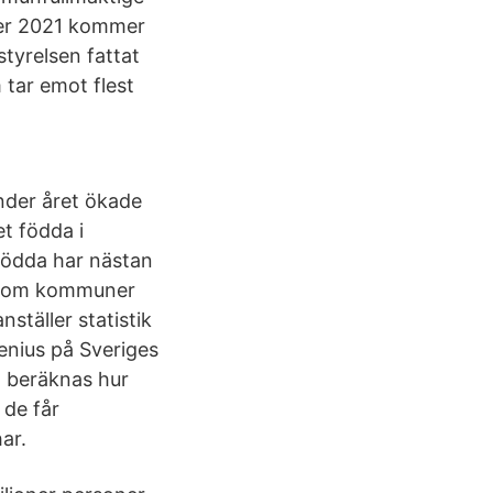
der 2021 kommer
tyrelsen fattat
tar emot flest
 Under året ökade
t födda i
födda har nästan
 inom kommuner
ställer statistik
henius på Sveriges
t beräknas hur
 de får
ar.