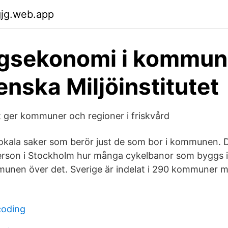
gjg.web.app
gsekonomi i kommun
enska Miljöinstitutet
 ger kommuner och regioner i friskvård
okala saker som berör just de som bor i kommunen. De
 person i Stockholm hur många cykelbanor som byggs i
nen över det. Sverige är indelat i 290 kommuner m
coding