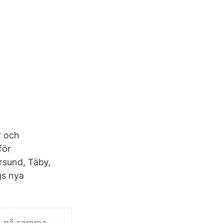
r och
för
rsund, Täby,
gs nya
en på samma