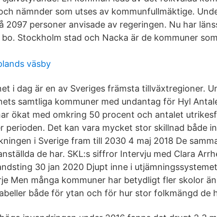
r och nämnder som utses av kommunfullmäktige. Un
å 2097 personer anvisade av regeringen. Nu har länss
a bo. Stockholm stad och Nacka är de kommuner som 
pplands väsby
 länet i dag är en av Sveriges främsta tillväxtregioner.
änets samtliga kommuner med undantag för Hyl Antale
ar ökat med omkring 50 procent och antalet utrikes
r perioden. Det kan vara mycket stor skillnad både
kningen i Sverige fram till 2030 4 maj 2018 De samman
ställda de har. SKL:s siffror Intervju med Clara Arr
dsting 30 jan 2020 Djupt inne i utjämningssysteme
je Men många kommuner har betydligt fler skolor än
abeller både för ytan och för hur stor folkmängd de h