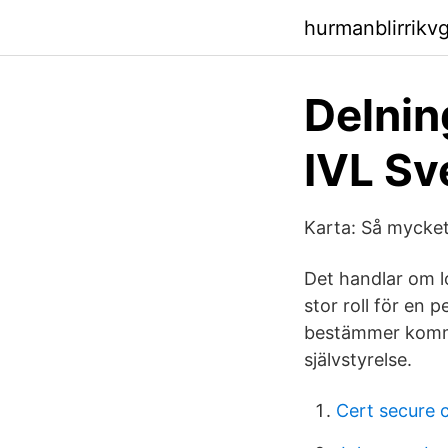
hurmanblirrikv
Delnin
IVL Sv
Karta: Så mycket
Det handlar om l
stor roll för en
bestämmer kommu
självstyrelse.
Cert secure 