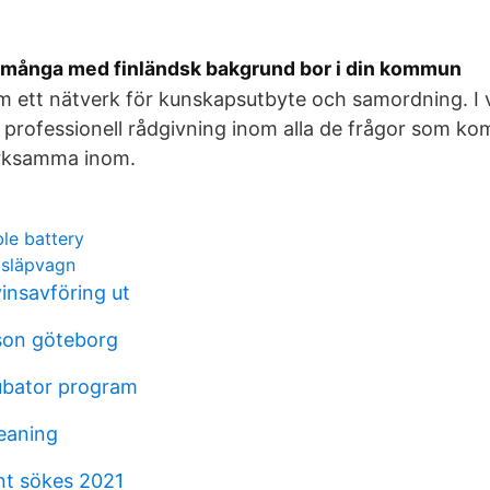
r många med finländsk bakgrund bor i din kommun
m ett nätverk för kunskapsutbyte och samordning. I vå
 professionell rådgivning inom alla de frågor som 
erksamma inom.
le battery
 släpvagn
vinsavföring ut
son göteborg
ubator program
eaning
ent sökes 2021