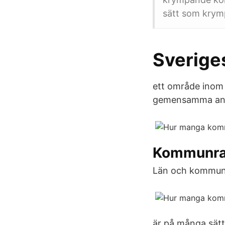
sätt som krymp
Sverige
ett område inom 
gemensamma ange
Kommunrap
Län och kommun
är på många sätt