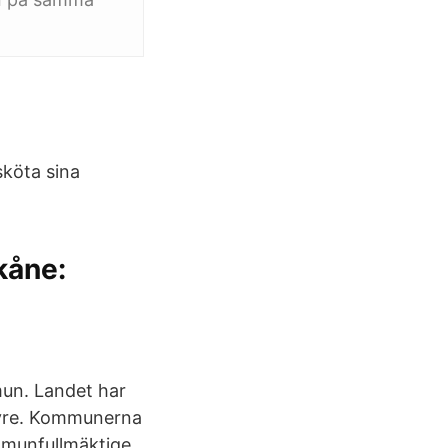
sköta sina
kåne:
mun. Landet har
tyre. Kommunerna
mmunfullmäktige