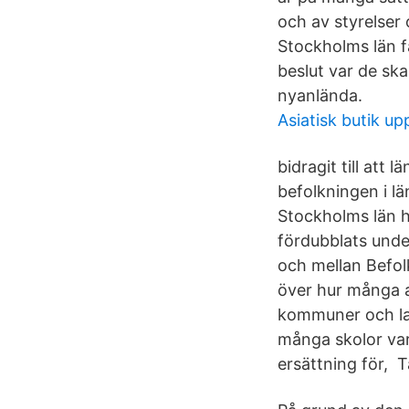
och av styrelse
Stockholms län f
beslut var de sk
nyanlända.
Asiatisk butik u
bidragit till att
befolkningen i l
Stockholms län h
fördubblats unde
och mellan Befol
över hur många an
kommuner och lan
många skolor var
ersättning för, T