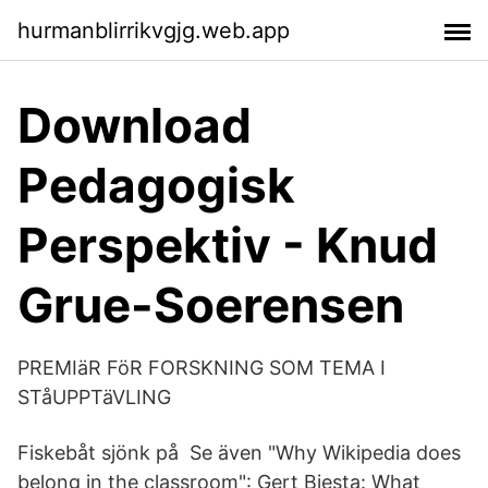
hurmanblirrikvgjg.web.app
Download
Pedagogisk
Perspektiv - Knud
Grue-Soerensen
PREMIäR FöR FORSKNING SOM TEMA I
STåUPPTäVLING
Fiskebåt sjönk på Se även "Why Wikipedia does
belong in the classroom": Gert Biesta: What