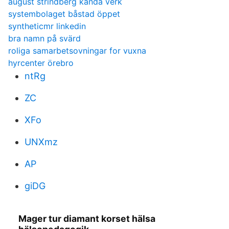
august strindberg kanda verk
systembolaget båstad öppet
syntheticmr linkedin
bra namn på svärd
roliga samarbetsovningar for vuxna
hyrcenter örebro
ntRg
ZC
XFo
UNXmz
AP
giDG
Mager tur diamant korset hälsa