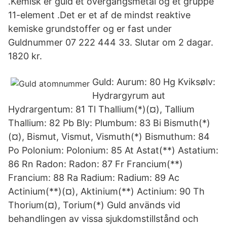
.Kemisk er guld et overgangsmetal og et gruppe
11-element .Det er et af de mindst reaktive
kemiske grundstoffer og er fast under
Guldnummer 07 222 444 33. Slutar om 2 dagar.
1820 kr.
Guld: Aurum: 80 Hg Kviksølv:
Hydrargyrum aut
Hydrargentum: 81 Tl Thallium(*)(¤), Tallium
Thallium: 82 Pb Bly: Plumbum: 83 Bi Bismuth(*)
(¤), Bismut, Vismut, Vismuth(*) Bismuthum: 84
Po Polonium: Polonium: 85 At Astat(**) Astatium:
86 Rn Radon: Radon: 87 Fr Francium(**)
Francium: 88 Ra Radium: Radium: 89 Ac
Actinium(**)(¤), Aktinium(**) Actinium: 90 Th
Thorium(¤), Torium(*) Guld används vid
behandlingen av vissa sjukdomstillstånd och